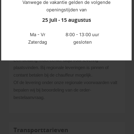
order voordat wij je de bevestiging sturen.
Vanwege de vakantie gelden de volgende
Een offerte-aanvraag plaatsen is ook mogelijk. Betaling
openingstijden van
volgt dan later.
25 juli - 15 augustus
Zie ook:
Ma - Vr
8:00 - 13:00 uur
https://www.steencentrum.nl/klantenservice/bestellen
Zaterdag
gesloten
In de winkel kun je gewoon per pin of contant betalen.
Ook betalen per factuur is mogelijk.
Een betaling moet echter altijd voor levering
plaatsvinden. Bij regionale leveringen is pinnen of
contant betalen bij de chauffeur mogelijk.
Of de levering onder onze regionale voorwaarden valt
bepalen wij bij beoordeling van de order-
bestelaanvraag.
Transporttarieven