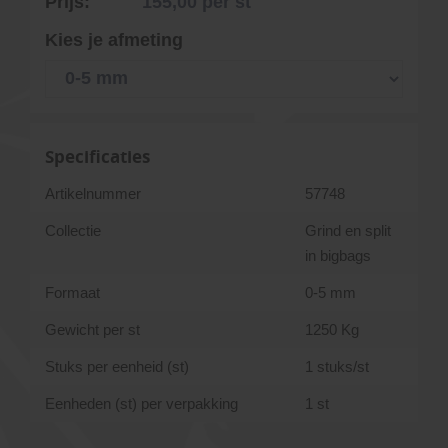
Prijs:
155,00
per st
Kies je afmeting
Specificaties
Artikelnummer
57748
Collectie
Grind en split
in bigbags
Formaat
0-5 mm
Gewicht per st
1250 Kg
Stuks per eenheid (st)
1 stuks/st
Eenheden (st) per verpakking
1 st