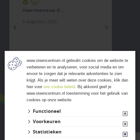
8
Heer/mevrouw O...
5 augustus 2026
previous
next
www.steencentrum.nl gebruikt cookies om de website te
verbeteren en te analyseren, voor social media en om
ALLE ERVARINGEN
ervoor te zorgen dat je relevante advertenties te zien
krijgt. Als je meer wilt weten over deze cookies, klik dan
hier voor
ons cookie beleid
. Bij akkoord geef je
www.steencentrum.nl toestemming voor het gebruik van
cookies op onze website.
Functioneel
Voorkeuren
Website ontwikkeld door Lined
Statistieken