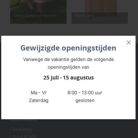
Tafels, banken en stoelen
Tuinkasten
Gewijzigde openingstijden
Service
Vanwege de vakantie gelden de volgende
• Openingstijden
openingstijden van
• Algemene voorwaarden
25 juli - 15 augustus
• Klantenservice
• Privacyverklaring
Ma - Vr
8:00 - 13:00 uur
• Over GSB
Zaterdag
gesloten
• Andere GSB-vestigingen
Assortiment
• Bestrating
• Grind & Split