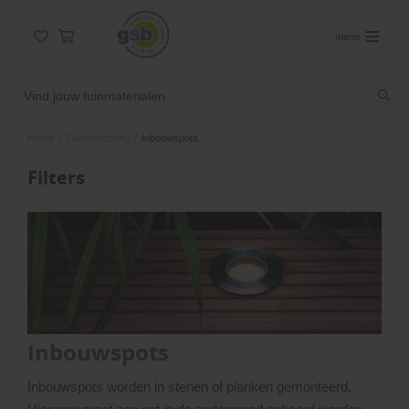
menu
Home
/
Tuinverlichting
/
Inbouwspots
Filters
Inbouwspots
Inbouwspots worden in stenen of planken gemonteerd.