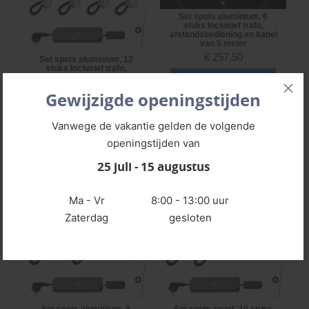
Set spots aluminium, 6
stuks Inclusief trafo,
afstandsbediening en kabel
van 5 meter
€
257,50
Set spots aluminium, 12
stuks Inclusief trafo,
afstandsbediening en kabel
BEKIJK PRODUCT
van 5 meter
Gewijzigde openingstijden
€
402,50
Vanwege de vakantie gelden de volgende
BEKIJK PRODUCT
openingstijden van
25 juli - 15 augustus
Ma - Vr
8:00 - 13:00 uur
Zaterdag
gesloten