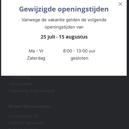
• Klantenservice
Gewijzigde openingstijden
• Privacyverklaring
• Over GSB
Vanwege de vakantie gelden de volgende
• Andere GSB-vestigingen
openingstijden van
25 juli - 15 augustus
Assortiment
• Bestrating
Ma - Vr
8:00 - 13:00 uur
• Grind & Split
Zaterdag
gesloten
• Tuinhout
• Tuinhuis & Overkapping
• Verlichting
• Accessoires
• Afwerking & Onderhoud
Bevers Steencentrum
Canadabaan 10
5388 RT Nistelrode