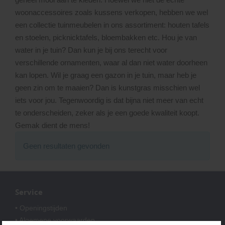
woonaccessoires zoals kussens verkopen, hebben we wel
een collectie tuinmeubelen in ons assortiment: houten tafels
en stoelen, picknicktafels, bloembakken etc. Hou je van
water in je tuin? Dan kun je bij ons terecht voor
verschillende ornamenten, waar al dan niet water doorheen
kan lopen. Wil je graag een gazon in je tuin, maar heb je
geen zin om te maaien? Dan is kunstgras misschien wel
iets voor jou. Tegenwoordig is dat bijna niet meer van echt
te onderscheiden, zeker als je een goede kwaliteit koopt.
Gemak dient de mens!
Geen resultaten gevonden
Service
• Openingstijden
• Algemene voorwaarden