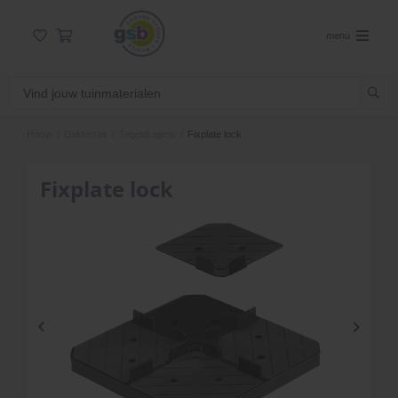
menu
Home
/
Dakterras
/
Tegeldragers
/
Fixplate lock
Fixplate lock