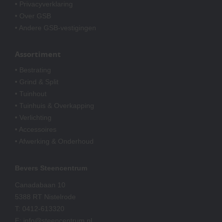
• Privacyverklaring
• Over GSB
• Andere GSB-vestigingen
Assortiment
• Bestrating
• Grind & Split
• Tuinhout
• Tuinhuis & Overkapping
• Verlichting
• Accessoires
• Afwerking & Onderhoud
Bevers Steencentrum
Canadabaan 10
5388 RT Nistelrode
T:
0412-613320
E:
info@steencentrum.nl