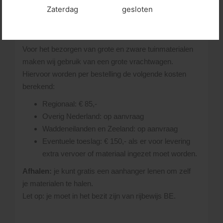
Zaterdag
gesloten
Transporttarieven
Voor het bezorgen van grote en zware tuinmaterialen
maken wij gebruik van een grote vrachtwagen.
Hiervoor worden per bestelling de volgende kosten
berekend:
Regionaal: € 85,-
Overig Nederland: op aanvraag
Waddeneilanden en Zeeland: op aanvraag
Eventuele toeslag: € 150,- als er voor levering
extra vervoer of materiaal ingezet moet worden.
Afhalen:
je kunt gratis een aanhanger lenen om zelf
je materialen te halen.
Let op: je moet in het bezit zijn van rijbewijs BE.