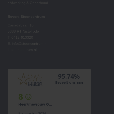
• Afwerking & Onderhoud
Bevers Steencentrum
Canadabaan 10
5388 RT Nistelrode
T:
0412-613320
E:
info@steencentrum.nl
I:
steencentrum.nl
95.74%
Beveelt ons aan
8
Heer/mevrouw O...
5 augustus 2026