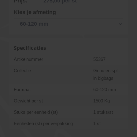
Prijs:
275,00
per st
Kies je afmeting
Specificaties
Artikelnummer
55367
Collectie
Grind en split
in bigbags
Formaat
60-120 mm
Gewicht per st
1500 Kg
Stuks per eenheid (st)
1 stuks/st
Eenheden (st) per verpakking
1 st