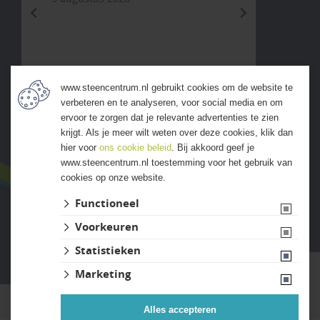
previous
next
www.steencentrum.nl gebruikt cookies om de website te
verbeteren en te analyseren, voor social media en om
ALLE ERVARINGEN
ervoor te zorgen dat je relevante advertenties te zien
krijgt. Als je meer wilt weten over deze cookies, klik dan
hier voor
ons cookie beleid
. Bij akkoord geef je
www.steencentrum.nl toestemming voor het gebruik van
cookies op onze website.
Functioneel
Voorkeuren
Website ontwikkeld door Lined
Statistieken
Marketing
Alles accepteren