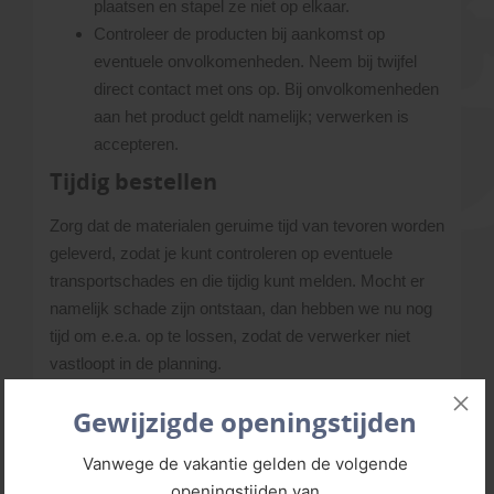
plaatsen en stapel ze niet op elkaar.
Controleer de producten bij aankomst op
eventuele onvolkomenheden. Neem bij twijfel
direct contact met ons op. Bij onvolkomenheden
aan het product geldt namelijk; verwerken is
accepteren.
Tijdig bestellen
Zorg dat de materialen geruime tijd van tevoren worden
geleverd, zodat je kunt controleren op eventuele
transportschades en die tijdig kunt melden. Mocht er
namelijk schade zijn ontstaan, dan hebben we nu nog
tijd om e.e.a. op te lossen, zodat de verwerker niet
vastloopt in de planning.
Gewijzigde openingstijden
Betaling
Vanwege de vakantie gelden de volgende
Je kunt op deze site direct afrekenen. Wij bekijken elke
openingstijden van