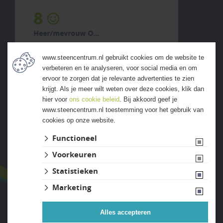
10
Heer/mevrouw Fam van Nuland
2 augustus 2026
www.steencentrum.nl gebruikt cookies om de website te
previous
next
verbeteren en te analyseren, voor social media en om
"Denken mee, nemen de tijd en
ervoor te zorgen dat je relevante advertenties te zien
komen afspraken na."
krijgt. Als je meer wilt weten over deze cookies, klik dan
hier voor
ons cookie beleid
. Bij akkoord geef je
www.steencentrum.nl toestemming voor het gebruik van
cookies op onze website.
ALLE ERVARINGEN
Functioneel
Voorkeuren
Statistieken
Marketing
Alles accepteren