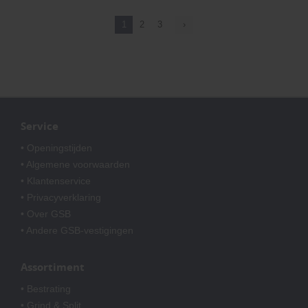
1
2
3
›
Service
• Openingstijden
• Algemene voorwaarden
• Klantenservice
• Privacyverklaring
• Over GSB
• Andere GSB-vestigingen
Assortiment
• Bestrating
• Grind & Split