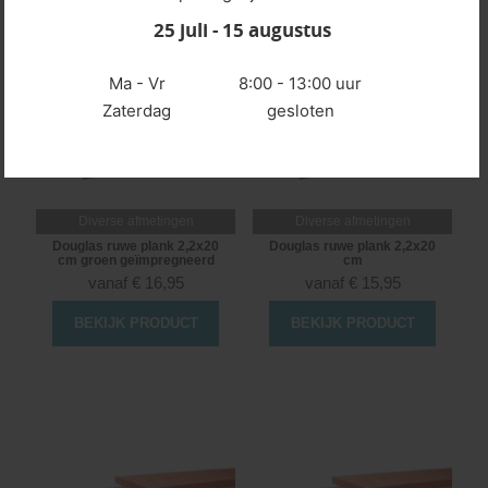
25 juli - 15 augustus
Ma - Vr
8:00 - 13:00 uur
Zaterdag
gesloten
Diverse afmetingen
Diverse afmetingen
Douglas ruwe plank 2,2x20
Douglas ruwe plank 2,2x20
cm groen geïmpregneerd
cm
vanaf
€
16,95
vanaf
€
15,95
BEKIJK PRODUCT
BEKIJK PRODUCT