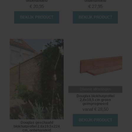
onbehandeld
onbehandeld
€
20,95
€
27,95
BEKIJK PRODUCT
BEKIJK PRODUCT
Diverse afmetingen
Douglas blokhutprofiel
2,8x19,5 cm groen
geïmpregneerd
vanaf
€
28,50
BEKIJK PRODUCT
Douglas geschaafd
blokhutprofiel 2.8x19.5x224
cm, onbehandeld