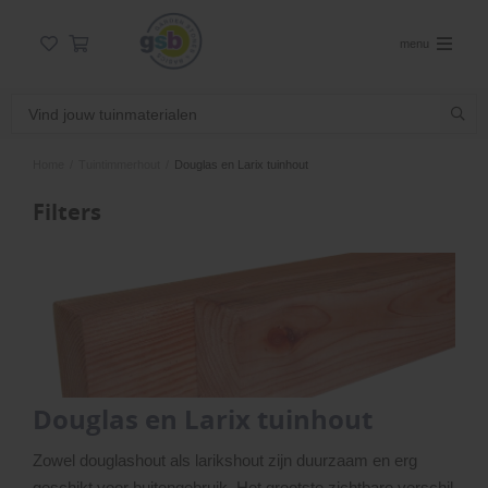
menu
Home
/
Tuintimmerhout
/
Douglas en Larix tuinhout
Filters
Douglas en Larix tuinhout
Zowel douglashout als larikshout zijn duurzaam en erg
geschikt voor buitengebruik. Het grootste zichtbare verschil