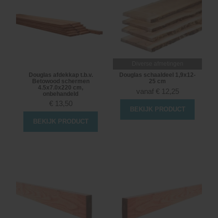
Diverse afmetingen
Douglas afdekkap t.b.v.
Douglas schaaldeel 1,9x12-
Betowood schermen
25 cm
4.5x7.0x220 cm,
vanaf
€
12,25
onbehandeld
€
13,50
BEKIJK PRODUCT
BEKIJK PRODUCT