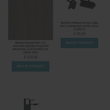
NewTechWood terras clips
incl. schroeven en bit. doos
à 100 st
€
70,95
Newtechwood hkc co-
BEKIJK PRODUCT
extrusie dekdeel massief
old world, 2,3x21x400 cm,
silver ash.
€
109,95
BEKIJK PRODUCT