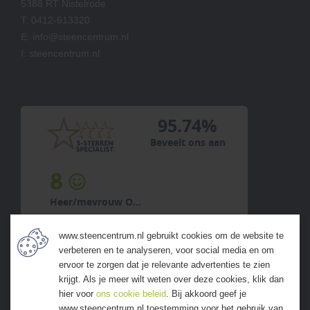
5388 RT Nistelrode
T:
0412-613320
E:
info@steencentrum.nl
I:
steencentrum.nl
95.74%
Beveelt ons aan
8
Heer/mevrouw O...
5 augustus 2026
www.steencentrum.nl gebruikt cookies om de website te
previous
next
verbeteren en te analyseren, voor social media en om
ervoor te zorgen dat je relevante advertenties te zien
krijgt. Als je meer wilt weten over deze cookies, klik dan
hier voor
ons cookie beleid
. Bij akkoord geef je
www.steencentrum.nl toestemming voor het gebruik van