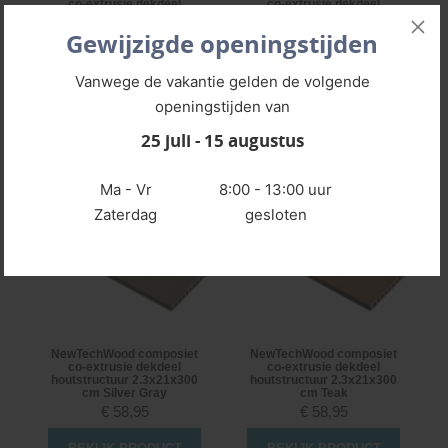
co-extrusie dekdeel
co-extrusie dekdeel
houtstructuur 2.3x21x300
houtstructuur 2.3x21x300
cm Ipe
cm Red Cedar
Gewijzigde openingstijden
€
58,95
€
58,95
Vanwege de vakantie gelden de volgende
BEKIJK PRODUCT
BEKIJK PRODUCT
openingstijden van
25 juli - 15 augustus
Ma - Vr
8:00 - 13:00 uur
Zaterdag
gesloten
NewTechWood composiet
NewTechWood composiet
co-extrusie dekdeel
co-extrusie dekdeel
houtstructuur 2.3x21x300
houtstructuur 2.3x21x300
cm Silver Gray
cm Teak
€
58,95
€
58,95