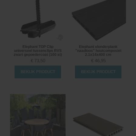
Elephant TOP Clip
Elephant vlonderplank
universeel tussenclips RVS
"naadloos" houtcomposiet
zwart gepoedercoat (100 st)
2.1x14x400 cm
€
73,50
€
46,95
BEKIJK PRODUCT
BEKIJK PRODUCT