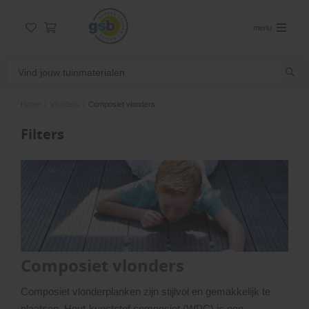
menu
Home
/
Vlonders
/
Composiet vlonders
Filters
Composiet vlonders
Composiet vlonderplanken zijn stijlvol en gemakkelijk te
plaatsen. Hout-kunststof composiet (WPC) is een