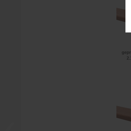
gepr
2.