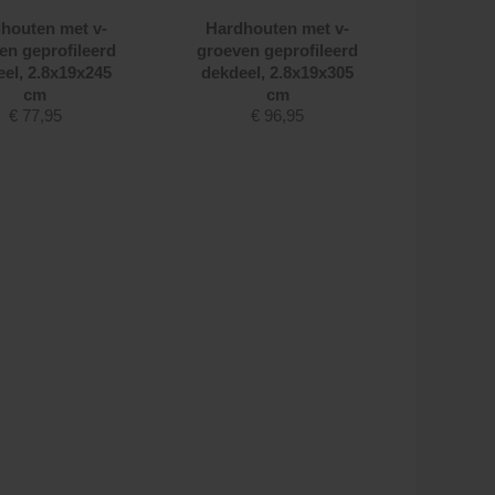
houten met v-
Hardhouten met v-
en geprofileerd
groeven geprofileerd
el, 2.8x19x245
dekdeel, 2.8x19x305
cm
cm
€
77,95
€
96,95