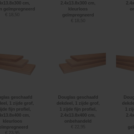
4x13.8x300 cm,
2.4x13.8x300 cm,
2.4
n geïmpregneerd
kleurloos
o
€
18,50
geïmpregneerd
€
18,50
glas geschaafd
Douglas geschaafd
Doug
eel, 1 zijde grof,
dekdeel, 1 zijde grof,
dekdee
ijde fijn profiel,
1 zijde fijn profiel,
1 zij
4x13.8x400 cm,
2.4x13.8x400 cm,
2.4
kleurloos
onbehandeld
€
22,95
eïmpregneerd
ge
€
23,95