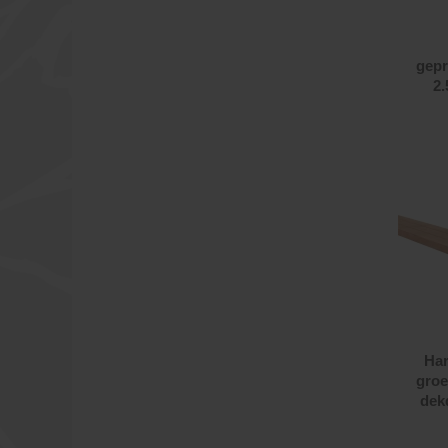
gepr
2.
Har
groe
dek