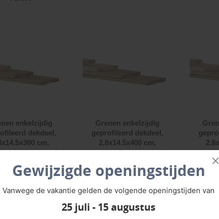
nen enkelzijdig
Grenen enkelzijdig
Gren
ofileerd dekdeel,
geprofileerd dekdeel,
gepro
8x14.5x300 cm,
2.8x14.5x400 cm,
2.8
n geïmpregneerd
groen geïmpregneerd
groen
€
13,75
€
18,50
Gewijzigde openingstijden
Vanwege de vakantie gelden de volgende openingstijden van
25 juli - 15 augustus