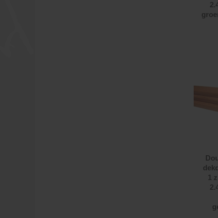
2.
groe
Dou
dekd
1 z
2.
g