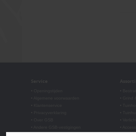
Service
Assort
• Openingstijden
• Bestra
• Algemene voorwaarden
• Grind &
• Klantenservice
• Tuinho
• Privacyverklaring
• Tuinhu
• Over GSB
• Verlich
• Andere GSB-vestigingen
• Access
• Afwer