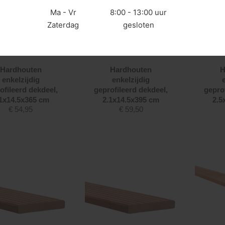
Ma - Vr
8:00 - 13:00 uur
Zaterdag
gesloten
Hardhouten
Hardhouten
H
enkelzijdig
enkelzijdig
ofileerd dekdeel,
geprofileerd dekdeel,
gepro
1x14.5x365 cm
2.1x14.5x395 cm
2.5
€
54,95
€
59,50