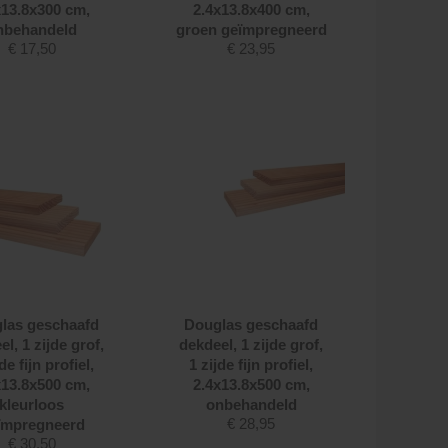
x13.8x300 cm,
2.4x13.8x400 cm,
nbehandeld
groen geïmpregneerd
€
17,50
€
23,95
las geschaafd
Douglas geschaafd
l, 1 zijde grof,
dekdeel, 1 zijde grof,
de fijn profiel,
1 zijde fijn profiel,
x13.8x500 cm,
2.4x13.8x500 cm,
kleurloos
onbehandeld
€
28,95
ïmpregneerd
€
30,50