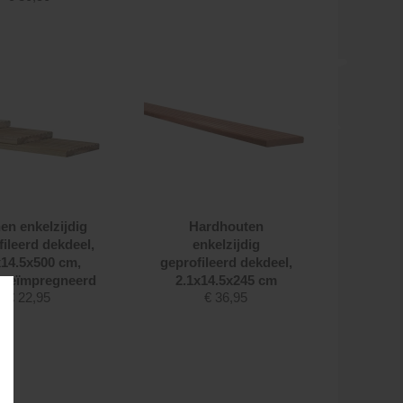
en enkelzijdig
Hardhouten
fileerd dekdeel,
enkelzijdig
x14.5x500 cm,
geprofileerd dekdeel,
 geïmpregneerd
2.1x14.5x245 cm
€
22,95
€
36,95