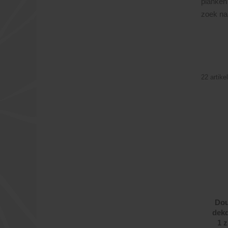
planken
zoek na
22 artike
Dou
dekd
1 z