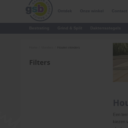
Ontdek
Onze winkel
Contact
Bestrating
Grind & Split
Dakterrastegels
Home
/
Vlonders
/
Houten vlonders
Filters
Hou
Een terr
kiezen v