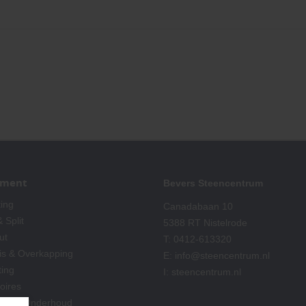
iment
Bevers Steencentrum
ting
Canadabaan 10
 Split
5388 RT Nistelrode
ut
T:
0412-613320
is & Overkapping
E:
info@steencentrum.nl
ting
I:
steencentrum.nl
oires
king & Onderhoud