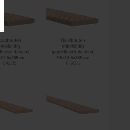
ardhouten
Hardhouten
enkelzijdig
enkelzijdig
fileerd dekdeel,
geprofileerd dekdeel,
x14.5x245 cm
2.5x14.5x365 cm
€
43,95
€
64,95