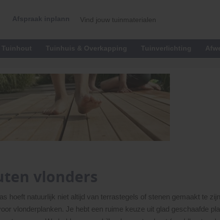
Afspraak inplannen
Tuinhout
Tuinhuis & Overkapping
Tuinverlichting
Afw
ten vlonders
as hoeft natuurlijk niet altijd van terrastegels of stenen gemaakt te zij
oor vlonderplanken. Je hebt een ruime keuze uit glad geschaafde plan