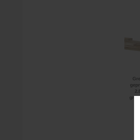
Gre
gepr
2.
groe