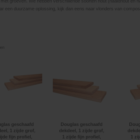
 met groeven. We hebben verschillende soorten hout (naaldhout en ha
ar een duurzame oplossing, kijk dan eens naar vlonders van composi
len
glas geschaafd
Douglas geschaafd
Doug
eel, 1 zijde grof,
dekdeel, 1 zijde grof,
dekdee
ijde fijn profiel,
1 zijde fijn profiel,
1 zij