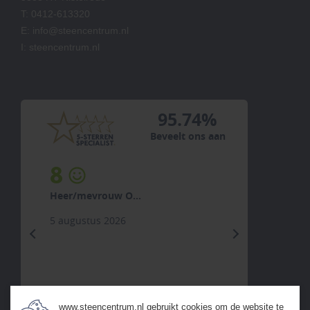
T:
0412-613320
E:
info@steencentrum.nl
I:
steencentrum.nl
95.74%
Beveelt ons aan
8
Heer/mevrouw O...
5 augustus 2026
previous
next
www.steencentrum.nl gebruikt cookies om de website te