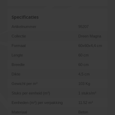
Specificaties
Artikelnummer
95207
Collectie
Dreen Magna
Formaat
60x60x4,4 cm
Lengte
60 cm
Breedte
60 cm
Dikte
4,5 cm
Gewicht per m²
103 Kg
Stuks per eenheid (m²)
1 stuks/m²
Eenheden (m²) per verpakking
11.52 m²
Materiaal
Beton