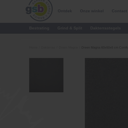
Ontdek
Onze winkel
Contact
Bestrating
Grind & Split
Dakterrastegels
Home
/
Dakterras
/
Dreen Magna
/
Dreen Magna 60x60x6 cm Comfor