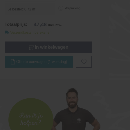
Verpakking
Je bestelt:
0.72
m²
47,48
Totaalprijs:
incl. btw.
Verzendkosten berekenen
In winkelwagen
Offerte aanvragen (1 werkdag)
Kan ik je
helpen?