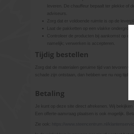
leveren. De chauffeur bepaalt ter plekke of 
adviseurs.
Zorg dat er voldoende ruimte is op de lever
Laat de pakketten op een vlakke ondergrond p
Controleer de producten bij aankomst op eve
namelijk; verwerken is accepteren.
Tijdig bestellen
Zorg dat de materialen geruime tijd van tevoren wo
schade zijn ontstaan, dan hebben we nu nog tijd om 
Betaling
Je kunt op deze site direct afrekenen. Wij bekijken 
Een offerte-aanvraag plaatsen is ook mogelijk. Beta
Zie ook:
https://www.steencentrum.nl/klantenservic