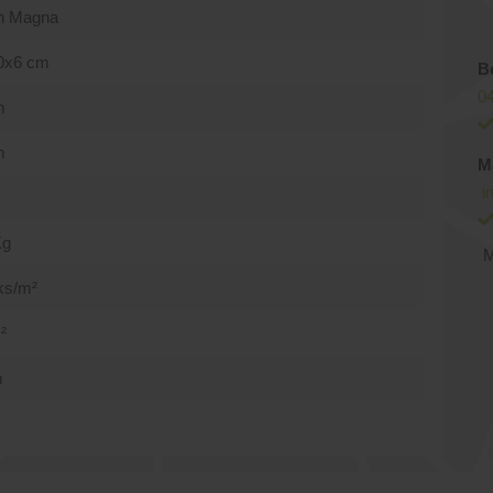
n Magna
0x6 cm
B
04
m
m
M
i
Kg
M
ks/m²
²
n