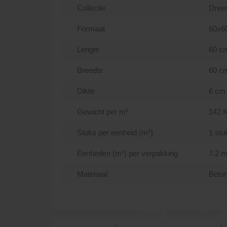
Collectie
Dree
Formaat
60x6
Lengte
60 c
Breedte
60 c
Dikte
6 cm
Gewicht per m²
142 
Stuks per eenheid (m²)
1 stu
Eenheden (m²) per verpakking
7.2 m
Materiaal
Beto