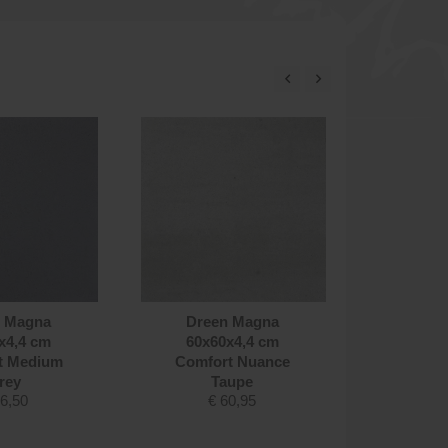
 Magna
Dreen Magna
Dreen Ma
x4,4 cm
60x60x4,4 cm
cm Lav
t Medium
Comfort Nuance
€
rey
Taupe
6,50
€
60,95