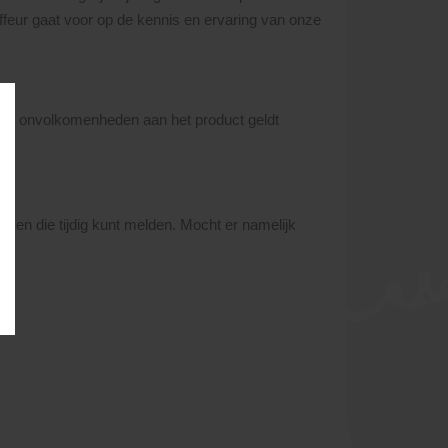
uffeur gaat voor op de kennis en ervaring van onze
 Bij onvolkomenheden aan het product geldt
s en die tijdig kunt melden. Mocht er namelijk
.