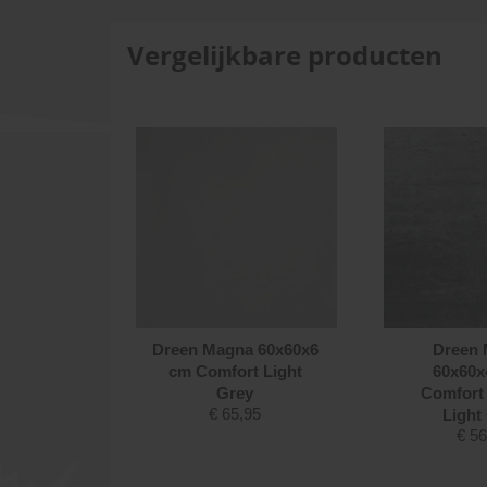
Vergelijkbare producten
Magna
Dreen Magna 60x60x6
Dreen
,4 cm
cm Comfort Light
60x60x
Nuance
Grey
Comfort
€
65,95
ge
Light
50
€
56