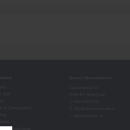
iment
Bevers Steencentrum
ting
Canadabaan 10
 Split
5388 RT Nistelrode
ut
T:
0412-613320
is & Overkapping
E:
info@steencentrum.nl
ting
I:
steencentrum.nl
oires
king & Onderhoud