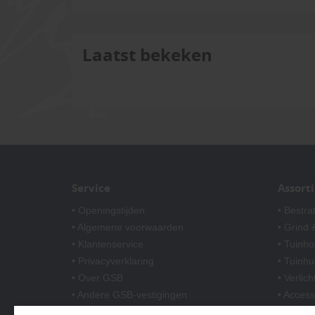
Laatst bekeken
Service
Assort
• Openingstijden
• Bestra
• Algemene voorwaarden
• Grind &
• Klantenservice
• Tuinho
• Privacyverklaring
• Tuinhu
• Over GSB
• Verlich
• Andere GSB-vestigingen
• Access
• Afwer