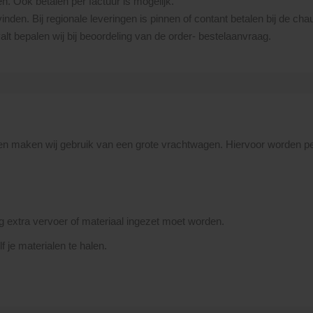
en. Ook betalen per factuur is mogelijk.
vinden. Bij regionale leveringen is pinnen of contant betalen bij de cha
lt bepalen wij bij beoordeling van de order- bestelaanvraag.
en maken wij gebruik van een grote vrachtwagen. Hiervoor worden pe
ing extra vervoer of materiaal ingezet moet worden.
 je materialen te halen.