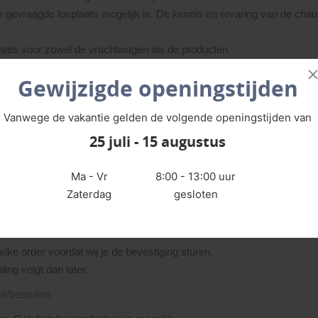
de gevraagde losplaats mogelijk is. De kennis en ervaring van de cha
plaats voor zowel de vrachtwagen als de producten.
laatsen en stapel ze niet op elkaar.
Gewijzigde openingstijden
ntuele onvolkomenheden. Neem bij twijfel direct contact met ons op.
Vanwege de vakantie gelden de volgende openingstijden van
25 juli - 15 augustus
rden geleverd, zodat je kunt controleren op eventuele transportschade
Ma - Vr
8:00 - 13:00 uur
e.e.a. op te lossen, zodat de verwerker niet vastloopt in de planning
Zaterdag
gesloten
elke order voordat wij je de bevestiging sturen.
ling volgt dan later.
e/bestellen