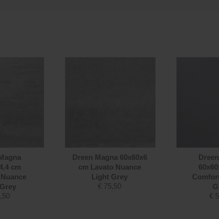
 Magna
Dreen Magna 60x60x6
Dreen
4,4 cm
cm Lavato Nuance
60x60
 Nuance
Light Grey
Comfor
€
75,50
 Grey
G
,50
€
5