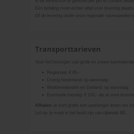
In de winkel kun je gewoon per pin of contant betal
Een betaling moet echter altijd voor levering plaats
Of de levering onder onze regionale voorwaarden va
Transporttarieven
Voor het bezorgen van grote en zware tuinmaterial
Regionaal: € 85,-
Overig Nederland: op aanvraag
Waddeneilanden en Zeeland: op aanvraag
Eventuele toeslag: € 150,- als er voor lever
Afhalen:
je kunt gratis een aanhanger lenen om zelf
Let op: je moet in het bezit zijn van rijbewijs BE.