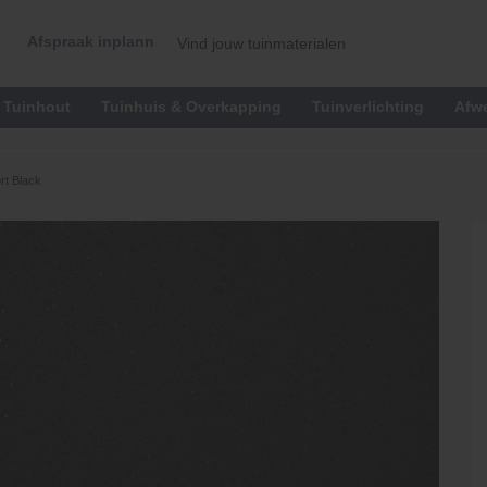
Afspraak inplannen
Tuinhout
Tuinhuis & Overkapping
Tuinverlichting
Afw
t Black