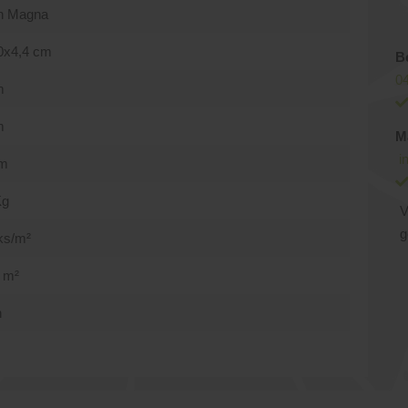
n Magna
0x4,4 cm
B
04
m
m
M
i
cm
Kg
V
g
ks/m²
 m²
n