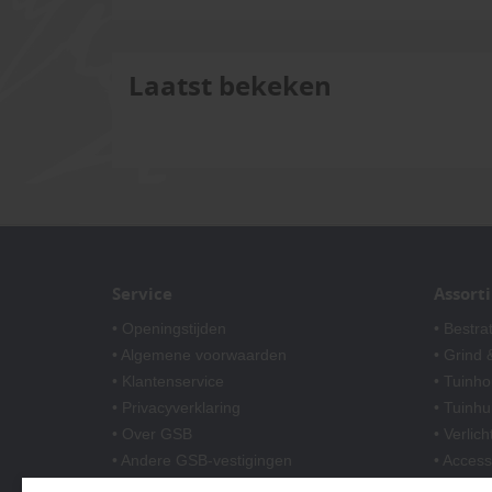
Laatst bekeken
Service
Assort
• Openingstijden
• Bestra
• Algemene voorwaarden
• Grind &
• Klantenservice
• Tuinho
• Privacyverklaring
• Tuinhu
• Over GSB
• Verlich
• Andere GSB-vestigingen
• Access
• Afwer