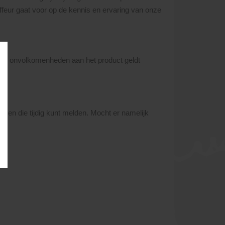
uffeur gaat voor op de kennis en ervaring van onze
 Bij onvolkomenheden aan het product geldt
s en die tijdig kunt melden. Mocht er namelijk
.