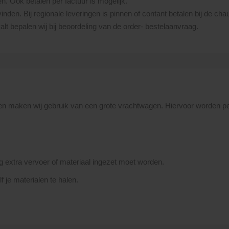
en. Ook betalen per factuur is mogelijk.
vinden. Bij regionale leveringen is pinnen of contant betalen bij de cha
lt bepalen wij bij beoordeling van de order- bestelaanvraag.
en maken wij gebruik van een grote vrachtwagen. Hiervoor worden pe
ing extra vervoer of materiaal ingezet moet worden.
 je materialen te halen.