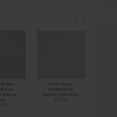
 Magna
Dreen Magna
Dreen Ma
x4,4 cm
60x60x4,4 cm
cm Com
t Nuance
Comfort Light Grey
€
56,50
€
upe
0,95