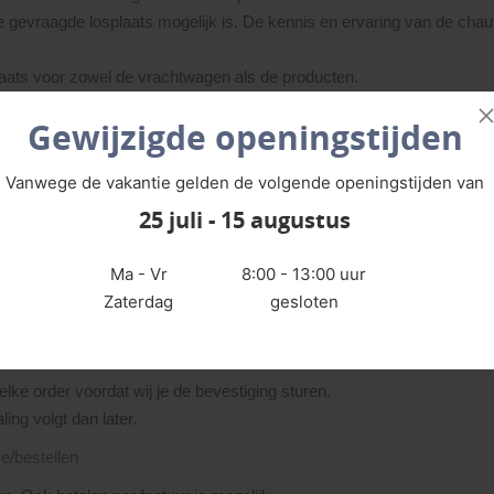
de gevraagde losplaats mogelijk is. De kennis en ervaring van de cha
plaats voor zowel de vrachtwagen als de producten.
laatsen en stapel ze niet op elkaar.
Gewijzigde openingstijden
ntuele onvolkomenheden. Neem bij twijfel direct contact met ons op.
Vanwege de vakantie gelden de volgende openingstijden van
25 juli - 15 augustus
rden geleverd, zodat je kunt controleren op eventuele transportschade
Ma - Vr
8:00 - 13:00 uur
e.e.a. op te lossen, zodat de verwerker niet vastloopt in de planning
Zaterdag
gesloten
elke order voordat wij je de bevestiging sturen.
ling volgt dan later.
e/bestellen