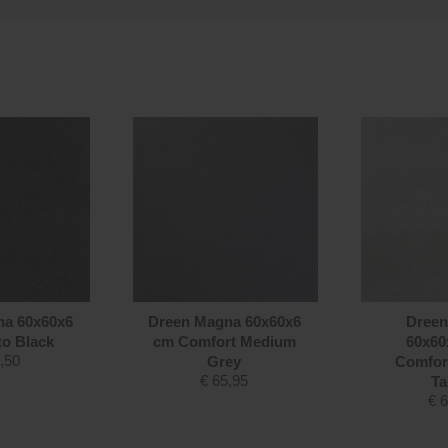
na 60x60x6
Dreen Magna 60x60x6
Dreen
o Black
cm Comfort Medium
60x60
,50
Grey
Comfor
€
65,95
Ta
€
6