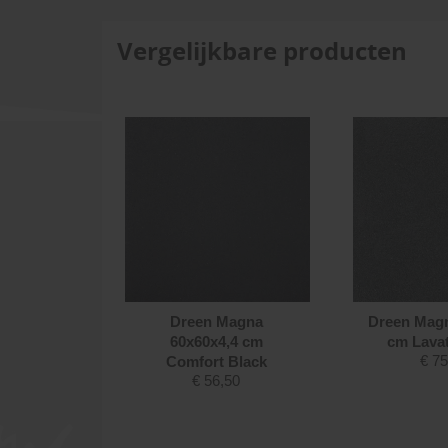
Vergelijkbare producten
Magna
Dreen Magna
Dreen Mag
,4 cm
60x60x4,4 cm
cm Lavat
€
75
Nuance
Comfort Black
€
56,50
Grey
50