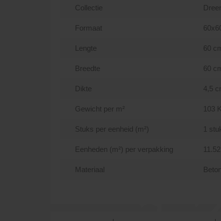
Collectie
Dree
Formaat
60x6
Lengte
60 c
Breedte
60 c
Dikte
4,5 
Gewicht per m²
103 
Stuks per eenheid (m²)
1 stu
Eenheden (m²) per verpakking
11.52
Materiaal
Beto