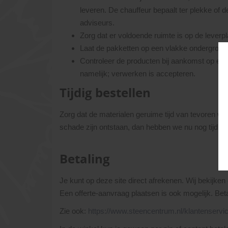
leveren. De chauffeur bepaalt ter plekke of 
adviseurs.
Zorg dat er voldoende ruimte is op de lever
Laat de pakketten op een vlakke ondergrond p
Controleer de producten bij aankomst op eve
namelijk; verwerken is accepteren.
Tijdig bestellen
Zorg dat de materialen geruime tijd van tevoren wo
schade zijn ontstaan, dan hebben we nu nog tijd om 
Betaling
Je kunt op deze site direct afrekenen. Wij bekijken 
Een offerte-aanvraag plaatsen is ook mogelijk. Beta
Zie ook:
https://www.steencentrum.nl/klantenservic