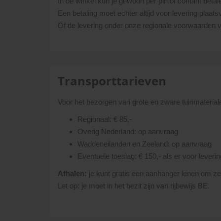
In de winkel kun je gewoon per pin of contant betal
Een betaling moet echter altijd voor levering plaats
Of de levering onder onze regionale voorwaarden va
Transporttarieven
Voor het bezorgen van grote en zware tuinmaterial
Regionaal: € 85,-
Overig Nederland: op aanvraag
Waddeneilanden en Zeeland: op aanvraag
Eventuele toeslag: € 150,- als er voor lever
Afhalen:
je kunt gratis een aanhanger lenen om zelf
Let op: je moet in het bezit zijn van rijbewijs BE.