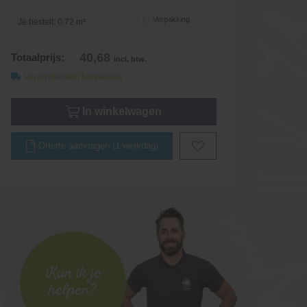
Verpakking
Je bestelt:
0.72
m²
40,68
Totaalprijs:
incl. btw.
Verzendkosten berekenen
In winkelwagen
Offerte aanvragen (1 werkdag)
Kan ik je
helpen?