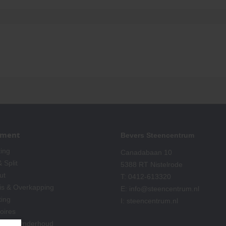
iment
Bevers Steencentrum
ting
Canadabaan 10
 Split
5388 RT Nistelrode
ut
T:
0412-613320
is & Overkapping
E:
info@steencentrum.nl
ting
I:
steencentrum.nl
oires
king & Onderhoud