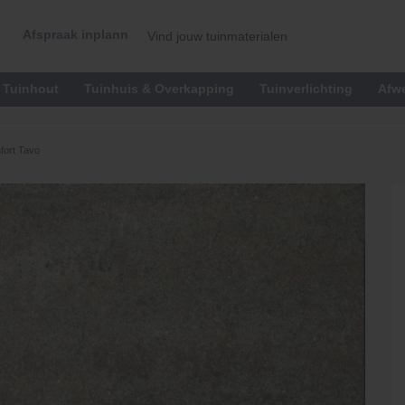
Afspraak inplannen
Tuinhout
Tuinhuis & Overkapping
Tuinverlichting
Afw
ort Tavo